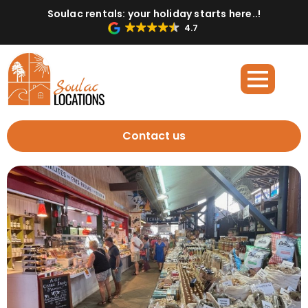
Soulac rentals: your holiday starts here..!
4.7
Contact us