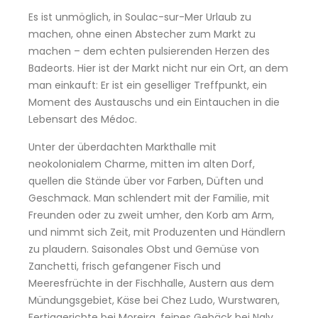
Es ist unmöglich, in Soulac-sur-Mer Urlaub zu
machen, ohne einen Abstecher zum Markt zu
machen – dem echten pulsierenden Herzen des
Badeorts. Hier ist der Markt nicht nur ein Ort, an dem
man einkauft: Er ist ein geselliger Treffpunkt, ein
Moment des Austauschs und ein Eintauchen in die
Lebensart des Médoc.
Unter der überdachten Markthalle mit
neokolonialem Charme, mitten im alten Dorf,
quellen die Stände über vor Farben, Düften und
Geschmack. Man schlendert mit der Familie, mit
Freunden oder zu zweit umher, den Korb am Arm,
und nimmt sich Zeit, mit Produzenten und Händlern
zu plaudern. Saisonales Obst und Gemüse von
Zanchetti, frisch gefangener Fisch und
Meeresfrüchte in der Fischhalle, Austern aus dem
Mündungsgebiet, Käse bei Chez Ludo, Wurstwaren,
Fertiggerichte bei Moreira, feines Gebäck bei Naly