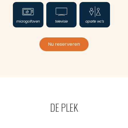
microgolfoven
televisie
aparte wc’s
Nu reserveren
DE PLEK