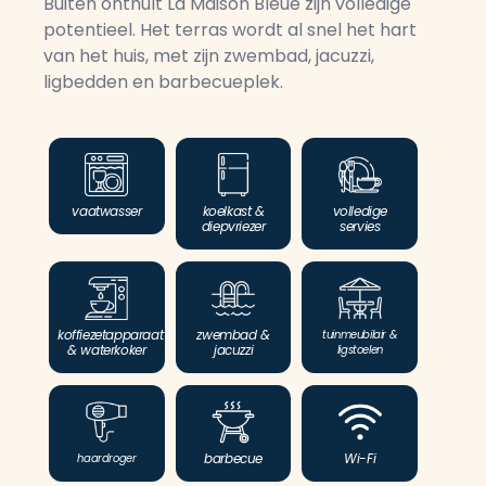
Buiten onthult La Maison Bleue zijn volledige
potentieel. Het terras wordt al snel het hart
van het huis, met zijn zwembad, jacuzzi,
ligbedden en barbecueplek.
vaatwasser
koelkast &
volledige
diepvriezer
servies
koffiezetapparaat
zwembad &
tuinmeubilair &
& waterkoker
jacuzzi
ligstoelen
barbecue
Wi-Fi
haardroger