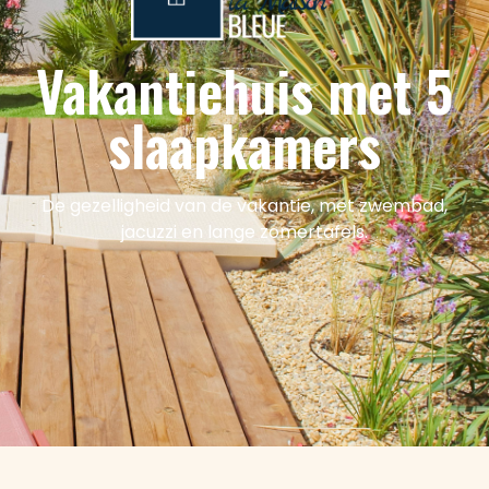
Vakantiehuis met 5
slaapkamers
De gezelligheid van de vakantie, met zwembad,
jacuzzi en lange zomertafels.