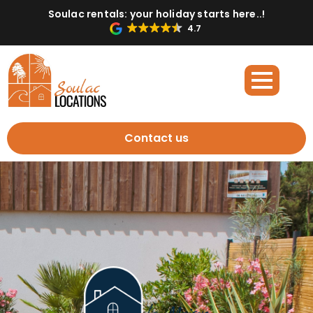
Soulac rentals: your holiday starts here..!
4.7
Contact us