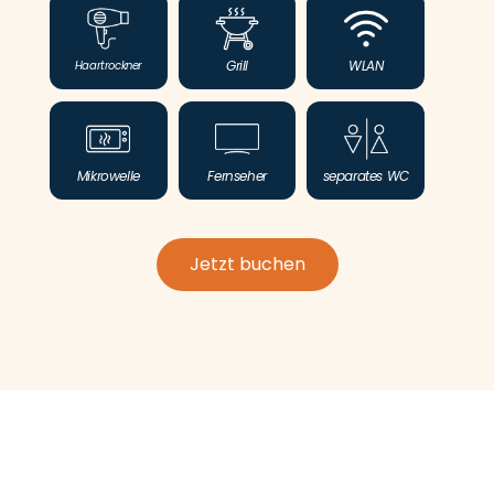
Grill
WLAN
Haartrockner
Mikrowelle
Fernseher
separates WC
Jetzt buchen