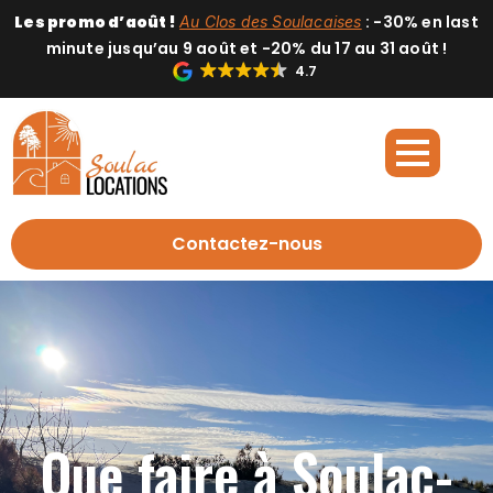
Les promo d’août !
: -30% en last
Au Clos des Soulacaises
minute jusqu’au 9 août et -20% du 17 au 31 août !
4.7
Contactez-nous
Que faire à Soulac-