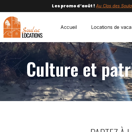
Les promo d’août !
Au Clos des Soul
Accueil
Locations de vac
Culture et pat