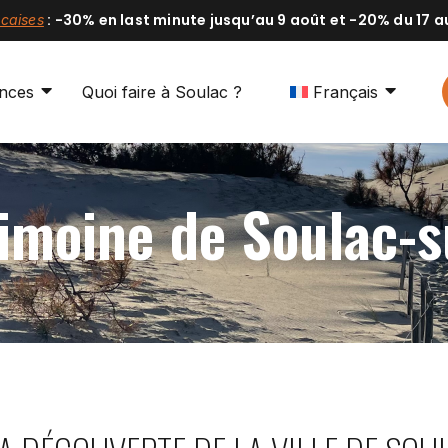
: -30% en last minute jusqu’au 9 août et -20% du 17 au
acaises
ances
Quoi faire à Soulac ?
Français
rimoine de Soulac-