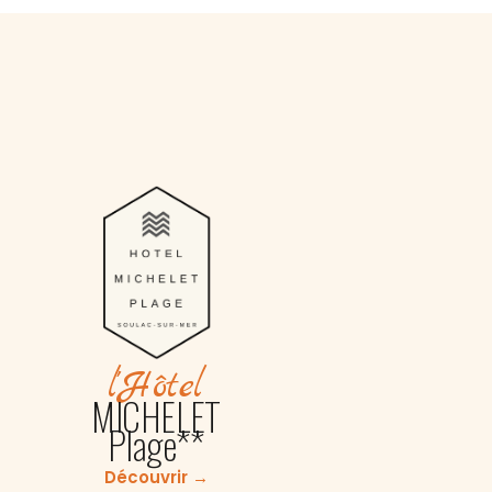
l'Hôtel
MICHELET
Plage**
Découvrir →