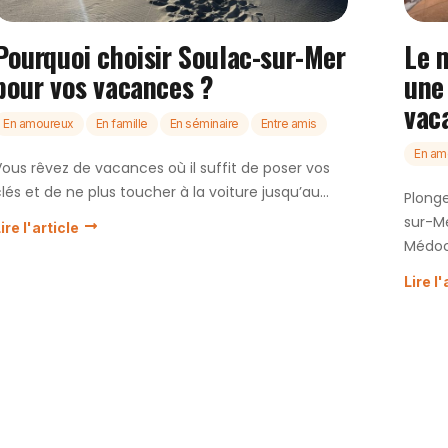
Pourquoi choisir Soulac-sur-Mer
Le 
pour vos vacances ?
une
vac
En amoureux
En famille
En séminaire
Entre amis
En am
Vous rêvez de vacances où il suffit de poser vos
lés et de ne plus toucher à la voiture jusqu’au...
Plong
sur-Me
ire l'article
Médoc
Lire l'